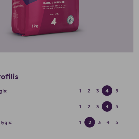
ofilis
gis:
1
2
3
4
5
1
2
3
4
5
ygis:
1
2
3
4
5