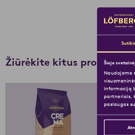
Sutik
Žiūrėkite kitus produktus
Šioje svetain
Naudojame sl
visuomeninės
informaciją 
partneriais, 
paslaugas su
Atm