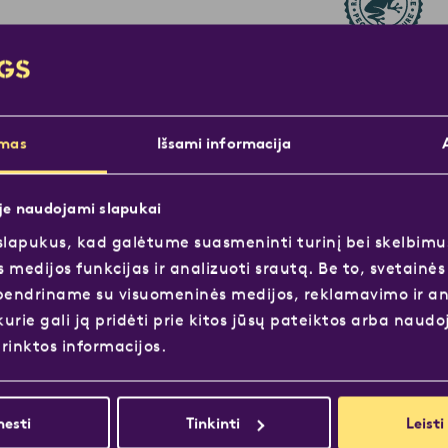
imas
Išsami informacija
ėje naudojami slapukai
apukus, kad galėtume suasmeninti turinį bei skelbimus
 medijos funkcijas ir analizuoti srautą. Be to, svetainė
bendriname su visuomeninės medijos, reklamavimo ir an
kurie gali ją pridėti prie kitos jūsų pateiktos arba naudo
rinktos informacijos.
Pirkite iš Löfbergs
esti
Tinkinti
Leisti