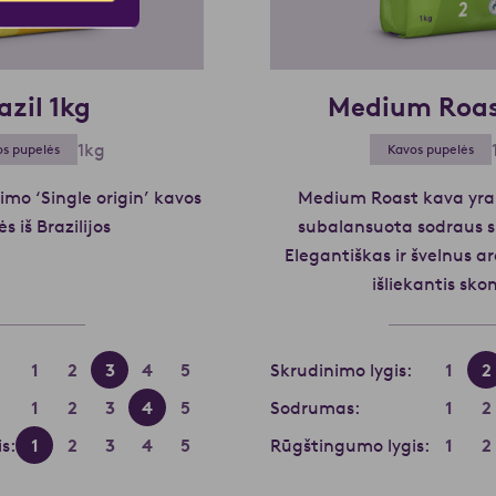
azil 1kg
Medium Roas
1kg
s pupelės
Kavos pupelės
imo ‘Single origin’ kavos
Medium Roast kava yra t
s iš Brazilijos
Skaityti daugiau apie Brazil 1kg
subalansuota sodraus s
Elegantiškas ir švelnus a
išliekantis skon
1
2
3
4
5
Skrudinimo lygis:
1
2
1
2
3
4
5
Sodrumas:
1
2
s:
1
2
3
4
5
Rūgštingumo lygis:
1
2