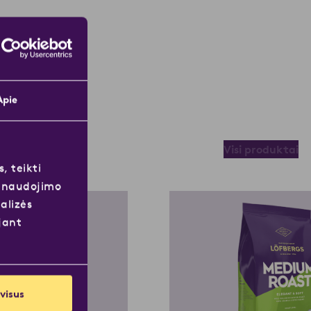
Apie
Visi produktai
, teikti
s naudojimo
alizės
jant
 visus