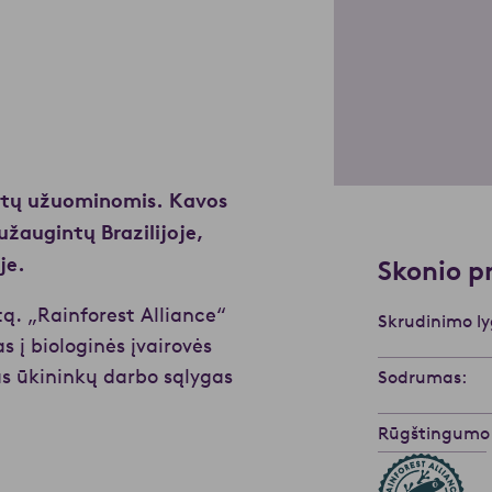
ešutų užuominomis. Kavos
užaugintų Brazilijoje,
je.
Skonio pr
tą. „Rainforest Alliance“
Skrudinimo ly
s į biologinės įvairovės
as ūkininkų darbo sąlygas
Sodrumas:
Rūgštingumo l