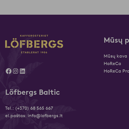
Mūsų p
Mūsų kava
HoReCa
Facebook
Instagram
LinkedIn
HoReCa Pro
Löfbergs Baltic
Tel.:
(+370) 68 565 667
el.paštas:
info@lofbergs.lt