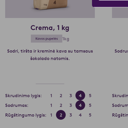
Crema, 1 kg
1kg
Kavos pupelės
Sodri, tiršta ir kreminė kava su tamsaus
Sodrus
šokolado natomis.
Skaityti daugiau apie Crem
Skrudinimo lygis:
1
2
3
4
5
Skrudin
Sodrumas:
1
2
3
4
5
Sodrum
Rūgštingumo lygis:
1
2
3
4
5
Rūgštin