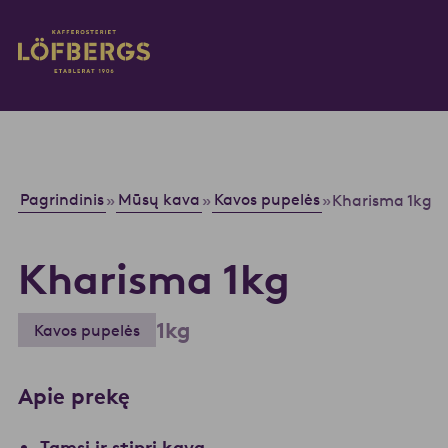
Eiti į pagrindinį turinį
Įveskite paieškos užklausą...
Pagrindinis
Mūsų kava
Kavos pupelės
»
»
»
Kharisma 1kg
Kharisma 1kg
1kg
Kavos pupelės
Apie prekę
Tamsi ir stipri kava