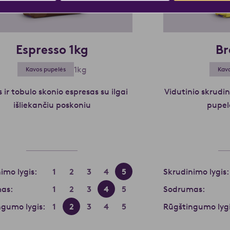
Espresso 1kg
Br
1kg
Kavos pupelės
Kavo
 ir tobulo skonio espresas su ilgai
Vidutinio skrudin
a, 1 kg
išliekančiu poskoniu
Skaityti daugiau apie Espresso 1kg
pupelė
imo lygis:
1
2
3
4
5
Skrudinimo lygis:
as:
1
2
3
4
5
Sodrumas:
gumo lygis:
1
2
3
4
5
Rūgštingumo lygi