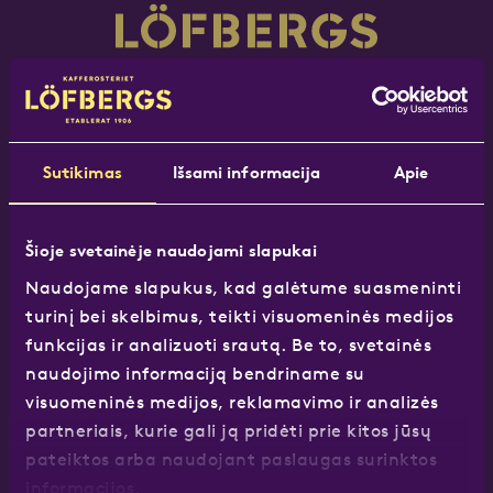
Facebook
Instagram
LinkedIn
Sutikimas
Išsami informacija
Apie
Löfbergs Baltic
Šioje svetainėje naudojami slapukai
Tel.:
(+370) 68 565 667
Naudojame slapukus, kad galėtume suasmeninti
el.paštas:
info@lofbergs.lt
turinį bei skelbimus, teikti visuomeninės medijos
funkcijas ir analizuoti srautą. Be to, svetainės
naudojimo informaciją bendriname su
visuomeninės medijos, reklamavimo ir analizės
Mūsų produktai
partneriais, kurie gali ją pridėti prie kitos jūsų
pateiktos arba naudojant paslaugas surinktos
informacijos.