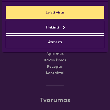
Mūsų kava
HoReCa
Leisti visus
HoReCa Produktų katalogas
Tinkinti
Meniu
Atmesti
Apie mus
Kavos žinios
Receptai
Kontaktai
Tvarumas