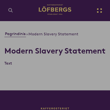
Eiti į pagrindinį turinį
Lt
Įveskite paieškos užklausą...
Pagrindinis
»
Modern Slavery Statement
Modern Slavery Statement
Text