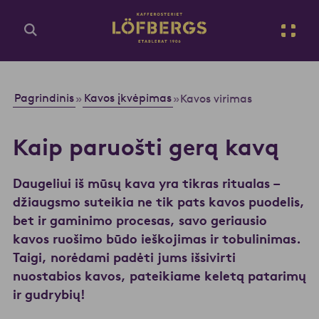
Eiti į pagrindinį turinį
Lt
Įveskite paieškos užklausą...
Pagrindinis
Kavos įkvėpimas
»
»
Kavos virimas
Kaip paruošti gerą kavą
Daugeliui iš mūsų kava yra tikras ritualas –
džiaugsmo suteikia ne tik pats kavos puodelis,
bet ir gaminimo procesas, savo geriausio
kavos ruošimo būdo ieškojimas ir tobulinimas.
Taigi, norėdami padėti jums išsivirti
nuostabios kavos, pateikiame keletą patarimų
ir gudrybių!