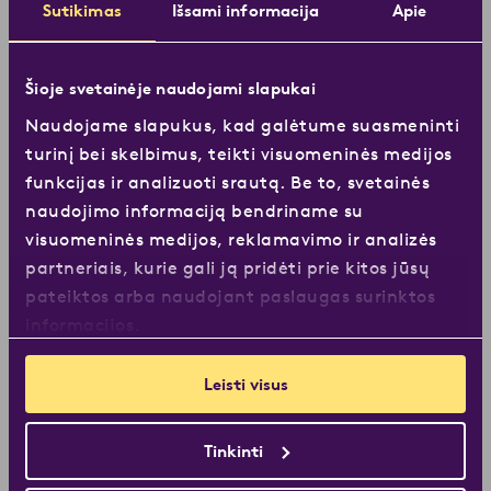
Sutikimas
Išsami informacija
Apie
Tiesiai puodelyje
Šioje svetainėje naudojami slapukai
Naudojame slapukus, kad galėtume suasmeninti
Jei kavą plikote tiesiai puodelyje, rinkitės smulkiai
turinį bei skelbimus, teikti visuomeninės medijos
maltą kavą, kuri leis pajusti įvairius kavos
funkcijas ir analizuoti srautą. Be to, svetainės
niuansus. Mūsų
Medium Roast In Cup
yra
naudojimo informaciją bendriname su
smulkiai malta kava, skirta specialiai šiam virimo
visuomeninės medijos, reklamavimo ir analizės
būdui.
partneriais, kurie gali ją pridėti prie kitos jūsų
pateiktos arba naudojant paslaugas surinktos
informacijos.
Leisti visus
Tinkinti