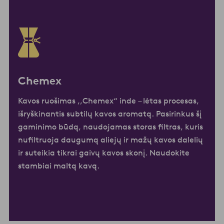
Chemex
Kavos ruošimas ,,Chemex“ inde – lėtas procesas,
išryškinantis subtilų kavos aromatą. Pasirinkus šį
gaminimo būdą, naudojamas storas filtras, kuris
nufiltruoja daugumą aliejų ir mažų kavos dalelių
ir suteikia tikrai gaivų kavos skonį. Naudokite
stambiai maltą kavą.