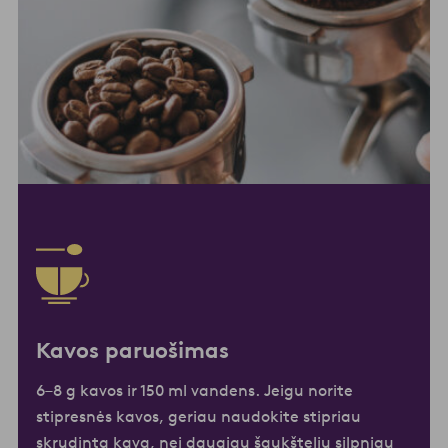
Kavos paruošimas
6–8 g kavos ir 150 ml vandens. Jeigu norite
stipresnės kavos, geriau naudokite stipriau
skrudintą kavą, nei daugiau šaukštelių silpniau