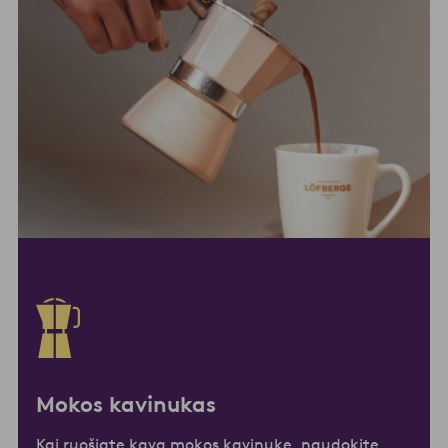
Mokos kavinukas
Kai ruošiate kavą mokos kavinuke, naudokite