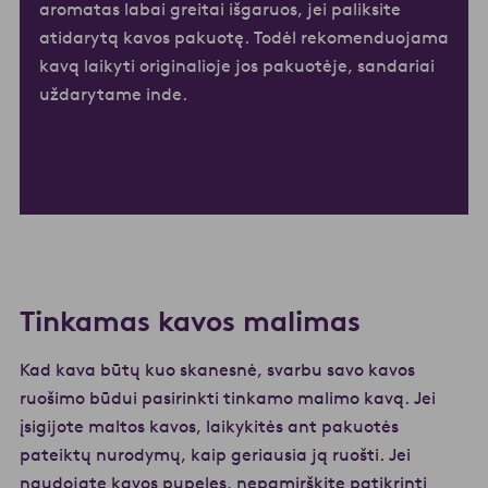
aromatas labai greitai išgaruos, jei paliksite
atidarytą kavos pakuotę. Todėl rekomenduojama
kavą laikyti originalioje jos pakuotėje, sandariai
uždarytame inde.
Tinkamas kavos malimas
Kad kava būtų kuo skanesnė, svarbu savo kavos
ruošimo būdui pasirinkti tinkamo malimo kavą. Jei
įsigijote maltos kavos, laikykitės ant pakuotės
pateiktų nurodymų, kaip geriausia ją ruošti. Jei
naudojate kavos pupeles, nepamirškite patikrinti